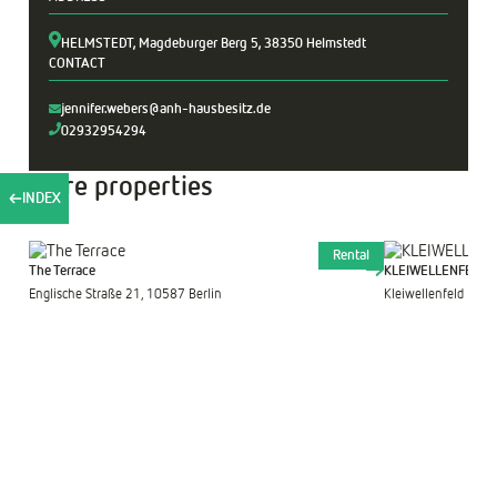
HELMSTEDT, Magdeburger Berg 5, 38350 Helmstedt
CONTACT
jennifer.webers@anh-hausbesitz.de
02932954294
More properties
INDEX
Rental
The Terrace
KLEIWELLENFELD
Englische Straße 21, 10587 Berlin
Kleiwellenfeld 16,