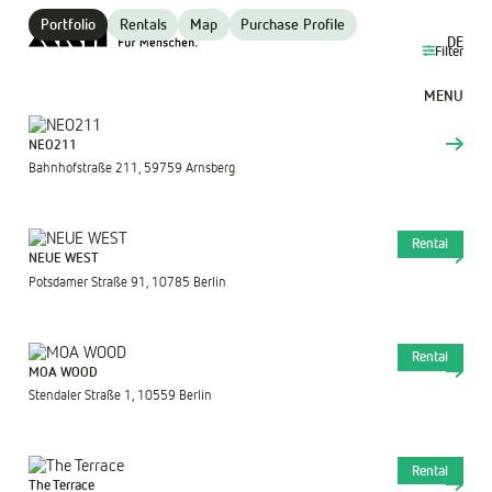
Portfolio
Rentals
Map
Purchase Profile
DE
Filter
MENU
All properties (39)
Ahlen (1)
Linthe (1)
NEO211
Arnsberg (2)
Münster (3)
Bahnhofstraße 211, 59759 Arnsberg
Berlin (21)
Neheim (1)
Eberswalde (1)
Paderborn (1)
Rental
NEUE WEST
Gevelsberg (1)
Soest (1)
Potsdamer Straße 91, 10785 Berlin
Hamm (1)
Templin (1)
Helmstedt (1)
Werl (1)
Rental
Herzberg (Elster) (1)
Westerburg (1)
MOA WOOD
Stendaler Straße 1, 10559 Berlin
Rental
The Terrace