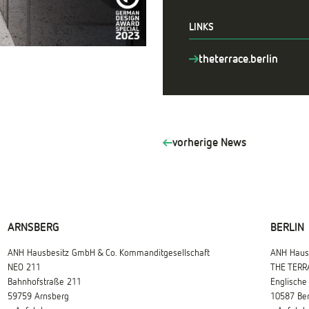
LINKS
theterrace.berlin
vorherige News
ARNSBERG
BERLIN
ANH Hausbesitz GmbH & Co. Kommanditgesellschaft
ANH Hausb
NEO 211
THE TERR
Bahnhofstraße 211
Englische
59759 Arnsberg
10587 Ber