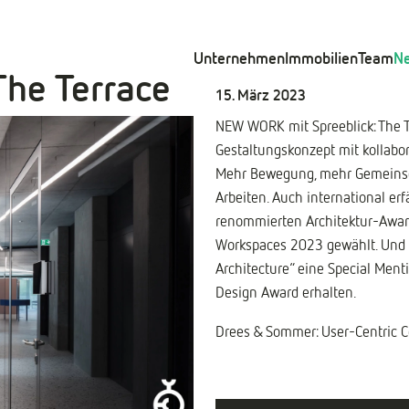
Unternehmen
Immobilien
Team
N
The Terrace
15. März 2023
NEW WORK mit Spreeblick: The T
Gestaltungskonzept mit kollabo
Mehr Bewegung, mehr Gemeinsch
Arbeiten. Auch international e
renommierten Architektur-Award
Workspaces 2023 gewählt. Und ha
Architecture“ eine Special Men
Design Award erhalten.
Drees & Sommer: User-Centric C