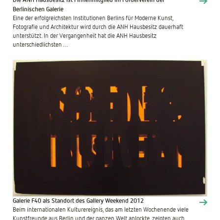
Die ANH Hausbesitz ist Firmenmitglied im Förderverein der
Berlinischen Galerie
Eine der erfolgreichsten Institutionen Berlins für Moderne Kunst,
Fotografie und Architektur wird durch die ANH Hausbesitz dauerhaft
unterstützt. In der Vergangenheit hat die ANH Hausbesitz
unterschiedlichsten …
Galerie F40 als Standort des Gallery Weekend 2012
Beim internationalen Kulturereignis, das am letzten Wochenende viele
Kunstfreunde aus Berlin und der ganzen Welt anlockte, zeigten auch