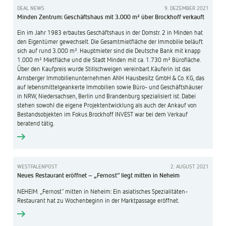
DEAL NEWS
9. DEZEMBER 2021
Minden Zentrum: Geschäftshaus mit 3.000 m² über Brockhoff verkauft
Ein im Jahr 1983 erbautes Geschäftshaus in der Domstr. 2 in Minden hat
den Eigentümer gewechselt. Die Gesamtmietfläche der Immobilie beläuft
sich auf rund 3.000 m². Hauptmieter sind die Deutsche Bank mit knapp
1.000 m² Mietfläche und die Stadt Minden mit ca. 1.730 m² Bürofläche.
Über den Kaufpreis wurde Stillschweigen vereinbart.Käuferin ist das
Arnsberger Immobilienunternehmen ANH Hausbesitz GmbH & Co. KG, das
auf lebensmittelgeankerte Immobilien sowie Büro- und Geschäftshäuser
in NRW, Niedersachsen, Berlin und Brandenburg spezialisiert ist. Dabei
stehen sowohl die eigene Projektentwicklung als auch der Ankauf von
Bestandsobjekten im Fokus.Brockhoff INVEST war bei dem Verkauf
beratend tätig.
WESTFALENPOST
2. AUGUST 2021
Neues Restaurant eröffnet – „Fernost“ liegt mitten in Neheim
NEHEIM. „Fernost“ mitten in Neheim: Ein asiatisches Spezialitäten-
Restaurant hat zu Wochenbeginn in der Marktpassage eröffnet.