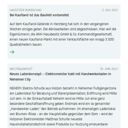
LAUSITZER RUNDSCHAU
2. JULI 2021
Bei Kaufland ist das Baufeld vorbereitet
Auf dem Kaufland-Gelände in Herzberg hat sich in den vergangenen
Wochen einiges getan. Die Abrissarbeiten sind abgeschlossen. Hier will die
Eigentümerin, die ANH Hausbesitz GmbH & Co. Kommanditgesellschaft,
einen neuen Kaufland-Markt mit einer Verkaufsfläche von knapp 3.000
Quadratmetern bauen.
WESTFALENPOST
18. JUNI 2021
Neues Ladenkonzept – Elektromeister bald mit Handwerkerladen in
Neheimer City
NEHEIM. Elektro-Schulte aus Holzen bezieht in Neheimer Fußgängerzone
ein Ladenlokal für Beratung und Warenpräsentation; Eröffnung wird Mitte
Juli sein. In der Einkaufsstadt Neheim wird es Mitte Juli eine ganz
besondere Geschäftseröffnung geben: Erstmals wird ein so genannter
„Handwerker-Laden“ den Betrieb aufnehmen. Im ehemaligen Ladenlokal
von Blumen-Risse - an der Hauptstraße gegenüber dem Dom - wird der
Holzener Elektromeister Matthias Schulte neueste
Hausinstallationstechnik sowie Produkte zur Nutzung erneuerbarer