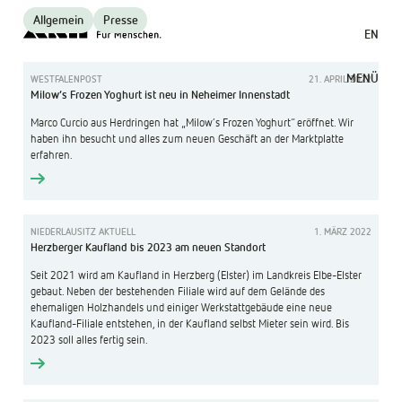
Allgemein
Presse
EN
MENÜ
WESTFALENPOST
21. APRIL 2022
Milow’s Frozen Yoghurt ist neu in Neheimer Innenstadt
Marco Curcio aus Herdringen hat „Milow’s Frozen Yoghurt“ eröffnet. Wir
haben ihn besucht und alles zum neuen Geschäft an der Marktplatte
erfahren.
NIEDERLAUSITZ AKTUELL
1. MÄRZ 2022
Herzberger Kaufland bis 2023 am neuen Standort
Seit 2021 wird am Kaufland in Herzberg (Elster) im Landkreis Elbe-Elster
gebaut. Neben der bestehenden Filiale wird auf dem Gelände des
ehemaligen Holzhandels und einiger Werkstattgebäude eine neue
Kaufland-Filiale entstehen, in der Kaufland selbst Mieter sein wird. Bis
2023 soll alles fertig sein.